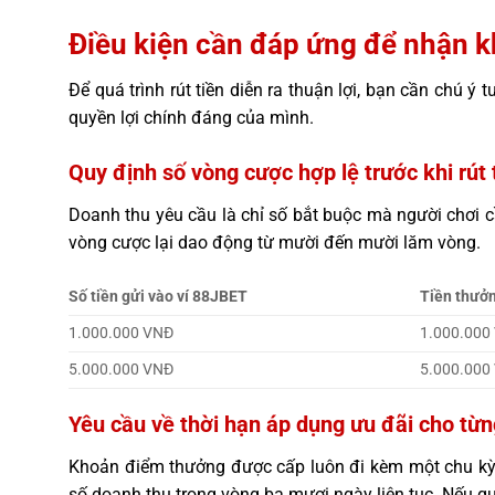
Điều kiện cần đáp ứng để nhận 
Để quá trình rút tiền diễn ra thuận lợi, bạn cần chú
quyền lợi chính đáng của mình.
Quy định số vòng cược hợp lệ trước khi rút
Doanh thu yêu cầu là chỉ số bắt buộc mà người chơi 
vòng cược lại dao động từ mười đến mười lăm vòng.
Số tiền gửi vào ví 88JBET
Tiền thưở
1.000.000 VNĐ
1.000.000
5.000.000 VNĐ
5.000.000
Yêu cầu về thời hạn áp dụng ưu đãi cho từn
Khoản điểm thưởng được cấp luôn đi kèm một chu kỳ
số doanh thu trong vòng ba mươi ngày liên tục. Nếu qu