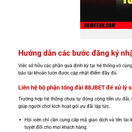
Hướng dẫn các bước đăng ký nhậ
Việc sở hữu các phần quà định kỳ tại hệ thống vô cùng
bảo tài khoản luôn được cập nhật điểm đầy đủ.
Liên hệ bộ phận tổng đài 88JBET để xử lý s
Trường hợp hệ thống chưa tự động cộng tiền ưu đãi,
giúp người chơi kích hoạt gói ưu đãi lập tức.
Hội viên chỉ cần cung cấp mã giao dịch và tên tài
tuyệt đối cho mọi khách hàng.