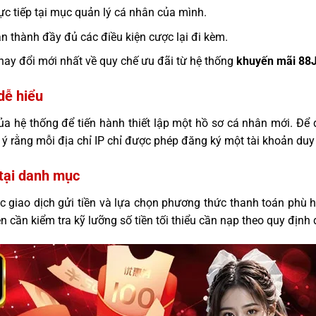
ực tiếp tại mục quản lý cá nhân của mình.
àn thành đầy đủ các điều kiện cược lại đi kèm.
hay đổi mới nhất về quy chế ưu đãi từ hệ thống
khuyến mãi 88
 dễ hiểu
ủa hệ thống để tiến hành thiết lập một hồ sơ cá nhân mới. Để
u ý rằng mỗi địa chỉ IP chỉ được phép đăng ký một tài khoản du
 tại danh mục
c giao dịch gửi tiền và lựa chọn phương thức thanh toán phù 
n cần kiểm tra kỹ lưỡng số tiền tối thiểu cần nạp theo quy định 