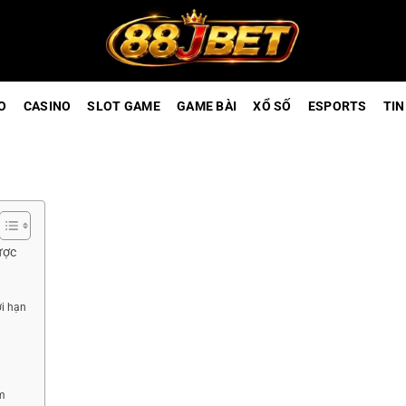
O
CASINO
SLOT GAME
GAME BÀI
XỔ SỐ
ESPORTS
TIN
ược
ới hạn
m