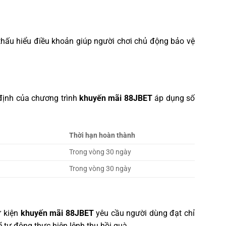
 thấu hiểu điều khoản giúp người chơi chủ động bảo vệ
định của chương trình
khuyến mãi 88JBET
áp dụng số
Thời hạn hoàn thành
Trong vòng 30 ngày
Trong vòng 30 ngày
ự kiện
khuyến mãi 88JBET
yêu cầu người dùng đạt chỉ
 tự động thực hiện lệnh thu hồi quà.