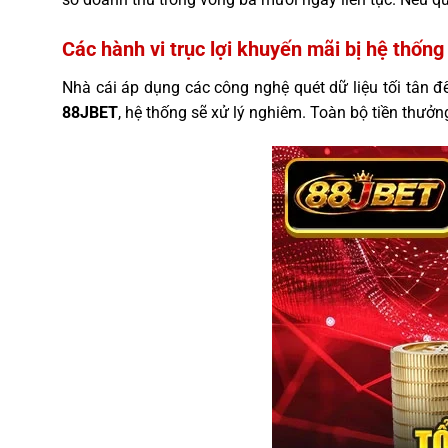
Các hành vi trục lợi khuyến mãi bị hệ thốn
Nhà cái áp dụng các công nghệ quét dữ liệu tối tân để
88JBET
, hệ thống sẽ xử lý nghiêm. Toàn bộ tiền thưở