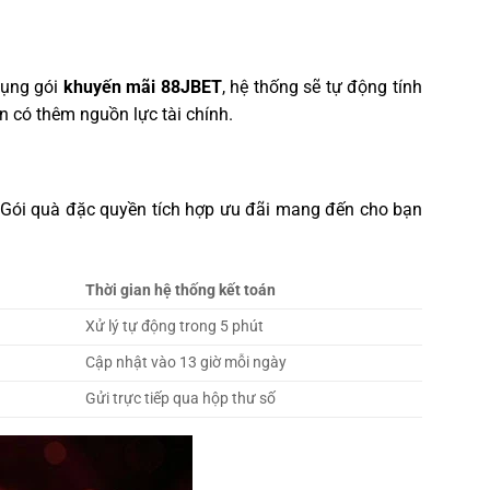
dụng gói
khuyến mãi 88JBET
, hệ thống sẽ tự động tính
ạn có thêm nguồn lực tài chính.
. Gói quà đặc quyền tích hợp ưu đãi mang đến cho bạn
Thời gian hệ thống kết toán
Xử lý tự động trong 5 phút
Cập nhật vào 13 giờ mỗi ngày
Gửi trực tiếp qua hộp thư số