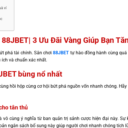
uà ví
ục
 88JBET| 3 Ưu Đãi Vàng Giúp Bạn Tă
t phá tài chính. Sân chơi
88JBET
tự hào đồng hành cùng quá t
 ích và chuẩn xác nhất.
JBET bùng nổ nhất
ùng hồi hộp cùng cơ hội bứt phá nguồn vốn nhanh chóng. Hãy cù
cho tân thủ
ô cùng ý nghĩa từ ban quản trị sảnh cược hiện đại này. Sự 
oản ngân sách bổ sung này giúp người chơi nhanh chóng tích lũ