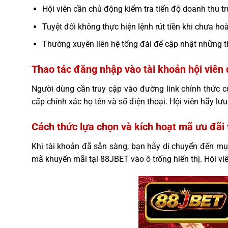
Hội viên cần chủ động kiểm tra tiến độ doanh thu tr
Tuyệt đối không thực hiện lệnh rút tiền khi chưa ho
Thường xuyên liên hệ tổng đài để cập nhật những t
Thao tác đăng nhập vào tài khoản hội viên
Người dùng cần truy cập vào đường link chính thức c
cấp chính xác họ tên và số điện thoại. Hội viên hãy lư
Cách thức lựa chọn và kích hoạt mã ưu đãi
Khi tài khoản đã sẵn sàng, bạn hãy di chuyển đến mụ
mã khuyến mãi tại 88JBET vào ô trống hiển thị. Hội viê