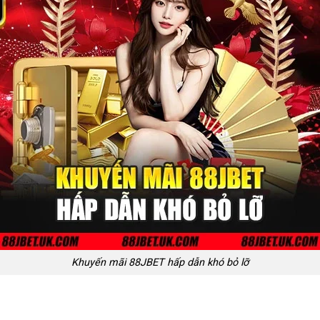
Khuyến mãi 88JBET hấp dẫn khó bỏ lỡ