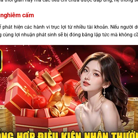
g nghiêm cấm
 phát hiện các hành vi trục lợi từ nhiều tài khoản. Nếu người 
ng cùng lợi nhuận phát sinh sẽ bị đóng băng lập tức mà không cầ