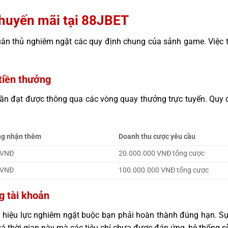
khuyến mãi tại 88JBET
 ý tuân thủ nghiêm ngặt các quy định chung của sảnh game. Việc
 tiền thưởng
cần đạt được thông qua các vòng quay thưởng trực tuyến. Quy 
ng nhận thêm
Doanh thu cược yêu cầu
 VNĐ
20.000.000 VNĐ tổng cược
 VNĐ
100.000.000 VNĐ tổng cược
g tài khoản
 hiệu lực nghiêm ngặt buộc bạn phải hoàn thành đúng hạn. S
á thời gian này mà các tiêu chí chưa được đáp ứng, hệ thống sẽ